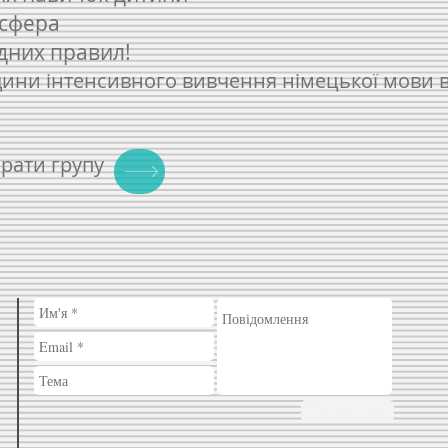
осфера
удних правил!
одини інтенсивного вивчення німецької мови 
брати групу
Отправить