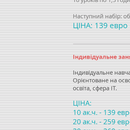
Наступний набір: о
ЦІНА: 139 евро
Індивідуальне зан
Індивідуальне навч
Орієнтоване на осв
освіта, сфера IT.
ЦІНА:
10 ак.ч. - 139 евр
20 ак.ч. - 259 евр