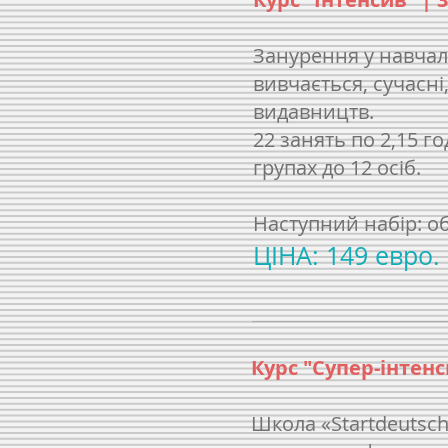
Занурення у навчал
вивчається, сучасні
видавництв.
22 занять по 2,15 
групах до 12 осіб.
Наступний набір: о
ЦІНА: 149 евро.
Курс "Супер-інтенс
Школа «Startdeutsch