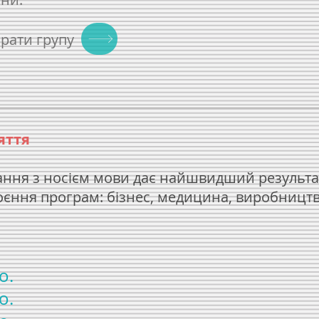
брати групу
яття
ання з носієм мови дає найшвидший результа
оєння програм: бізнес, медицина, виробництв
о.
о.