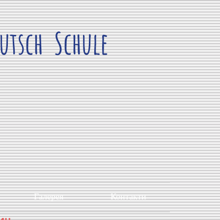
utsch Schule
Галерея
Контакти
дин