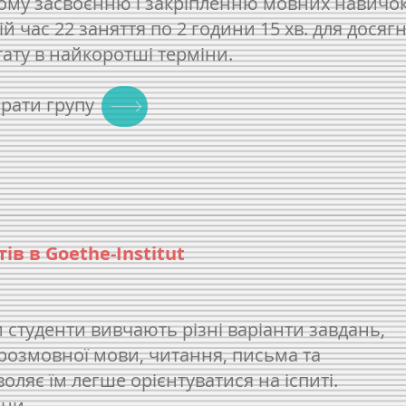
му засвоєнню і закріпленню мовних навичок
вій час 22 заняття по 2 години 15 хв. для дося
ату в найкоротші терміни.
брати групу
ів в Goethe-Institut
и студенти вивчають різні варіанти завдань,
озмовної мови, читання, письма та
оляє їм легше орієнтуватися на іспиті.
ини.