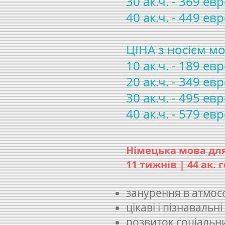
30 ак.ч. - 369 евр
40 ак.ч. - 449 евр
ЦІНА з носієм мо
10 ак.ч. - 189 евр
20 ак.ч. - 349 евр
30 ак.ч. - 495 евр
40 ак.ч. - 579 евр
Німецька мова для 
11 тижнів | 44 ак. 
занурення в атмос
цікаві і пізнавальні
розвиток соціальн