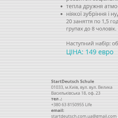
тепла дружня атм
ніякої зубріння і н
20 заняття по 1,5 г
групах до 8 чоловік.
Наступний набір: о
ЦІНА: 149 евро
StartDeutsch Schule
01033, м.Київ, вул. вул. Велика
Васильківська 18, оф. 23
тел .:
+380 63 8150955 Life
email:
startdeutsch.com.ua@gmail.com