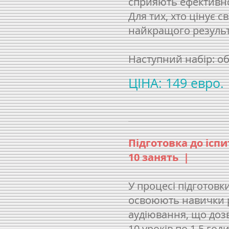
сприяють ефективно
Для тих, хто цінує с
найкращого результ
Наступний набір: о
ЦІНА: 149 евро.
Підготовка до іспит
10 занять |
У процесі підготовк
освоюють навички р
аудіювання, що дозв
10 уроків по 1,5 год