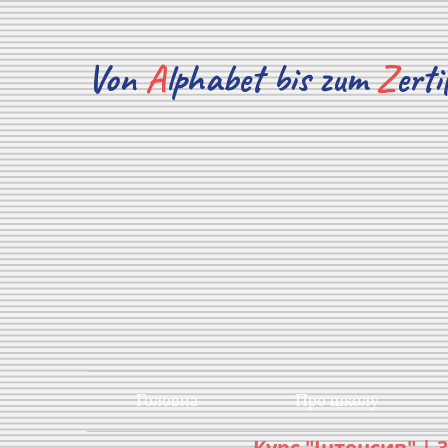
Von
A
lphabet bis zum
Z
erti
Головна
Про школу
Курс "Інтенсив" | 