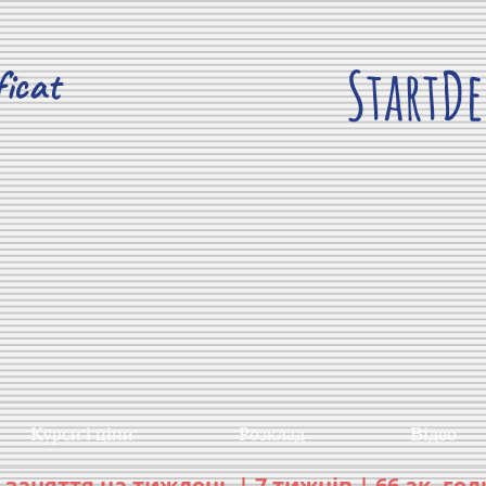
StartDe
ficat
Курси і ціни
Розклад
Відео
3 заняття на тиждень | 7 тижнів | 66 ак. го