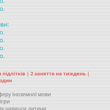
о.
о.
ви:
о.
о.
о.
о.
підлітків | 2 заняття на тиждень |
годин
феру іноземної мови
 ігри
их навичок дитини